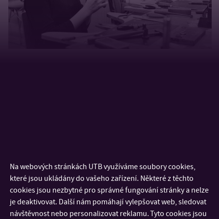
Zabýváme se designem šperků a malých objektů včetně jejich
obalů a prostředků pro jejich prezentaci, propagaci a prodej.
Studium bude probíhat formou individuálních i společných
konzultací na zadaná témata, jejichž výsledkem je prezentace
funkčních prototypů šperků. V rámci studia student absolvuje
předměty, které rozvíjejí jeho schopnost navrhovat a
prezentovat výsledky své návrhářské činnosti: Obalový design,
Na webových stránkách UTB využíváme soubory cookies,
POP design, Digitální fotografie, Typografie, Výtvarná
které jsou ukládány do vašeho zařízení. Některé z těchto
kompozice a další.
cookies jsou nezbytné pro správné fungování stránky a nelze
je deaktivovat. Další nám pomáhají vylepšovat web, sledovat
Práce studentů i fotografie ze života ateliéru najdete na
návštěvnost nebo personalizovat reklamu. Tyto cookies jsou