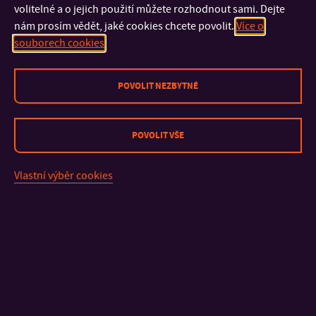
www.instagram.com/sperk.utb
volitelné a o jejich použití můžete rozhodnout sami. Dejte
nám prosím vědět, jaké cookies chcete povolit.
Více o
souborech cookies
POVOLIT NEZBYTNÉ
POVOLIT VŠE
Vlastní výběr cookies
Vedoucí ateliéru je MgA. Sabina Psotková.