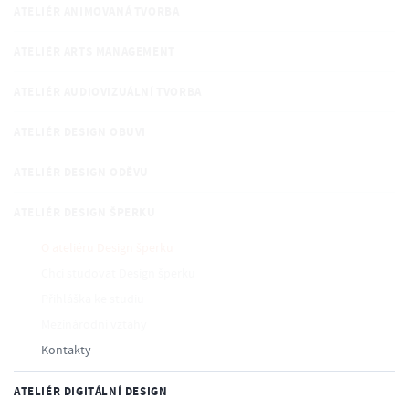
ATELIÉR ANIMOVANÁ TVORBA
ATELIÉR ARTS MANAGEMENT
ATELIÉR AUDIOVIZUÁLNÍ TVORBA
ATELIÉR DESIGN OBUVI
ATELIÉR DESIGN ODĚVU
ATELIÉR DESIGN ŠPERKU
O ateliéru Design šperku
Chci studovat Design šperku
Přihláška ke studiu
Mezinárodní vztahy
Kontakty
ATELIÉR DIGITÁLNÍ DESIGN