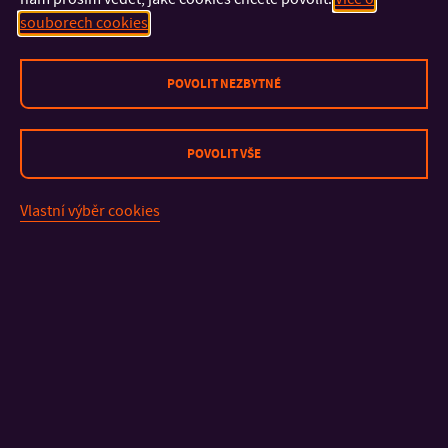
souborech cookies
POVOLIT NEZBYTNÉ
KONTAKT
POVOLIT VŠE
DŮLEŽITÉ INFORMACE
Vlastní výběr cookies
FAKULTY A SOUČÁSTI
RYCHLÉ ODKAZY
Mapa stránek