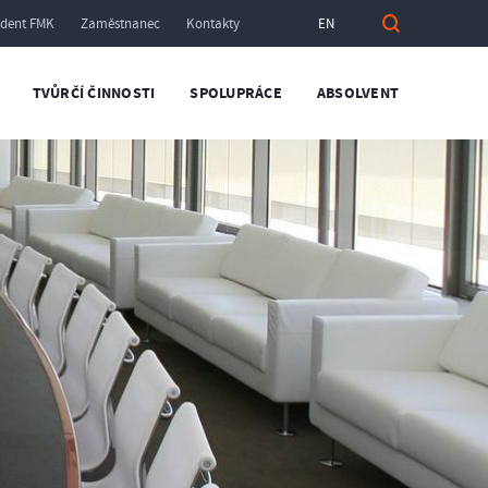
udent FMK
Zaměstnanec
Kontakty
EN
TVŮRČÍ ČINNOSTI
SPOLUPRÁCE
ABSOLVENT