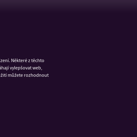
ení. Některé z těchto
áhají vylepšovat web,
oužití můžete rozhodnout