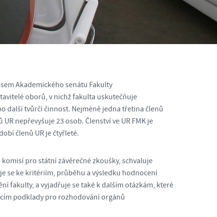
asem Akademického senátu Fakulty
vitelé oborů, v nichž fakulta uskutečňuje
další tvůrčí činnost. Nejméně jedna třetina členů
ů UR nepřevyšuje 23 osob. Členství ve UR FMK je
bí členů UR je čtyřleté.
komisí pro státní závěrečné zkoušky, schvaluje
je se ke kritériím, průběhu a výsledku hodnocení
ní fakulty, a vyjadřuje se také k dalším otázkám, které
ujícím podklady pro rozhodování orgánů