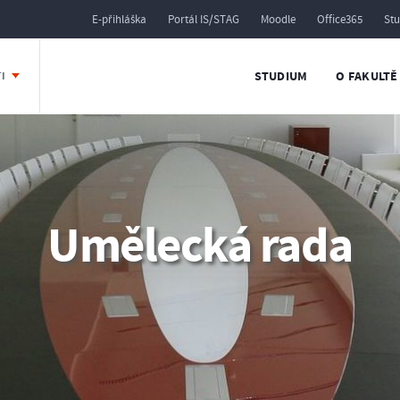
E-přihláška
Portál IS/STAG
Moodle
Office365
St
STUDIUM
O FAKULTĚ
TI
Umělecká rada