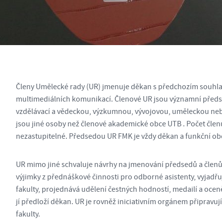
Členy Umělecké rady (UR) jmenuje děkan s předchozím souhl
multimediálních komunikací. Členové UR jsou významní předsta
vzdělávací a vědeckou, výzkumnou, vývojovou, uměleckou nebo 
jsou jiné osoby než členové akademické obce UTB . Počet člen
nezastupitelné. Předsedou UR FMK je vždy děkan a funkční obdo
UR mimo jiné schvaluje návrhy na jmenování předsedů a členů 
výjimky z přednáškové činnosti pro odborné asistenty, vyjadřu
fakulty, projednává udělení čestných hodností, medailí a oceně
jí předloží děkan. UR je rovněž iniciativním orgánem připrav
fakulty.