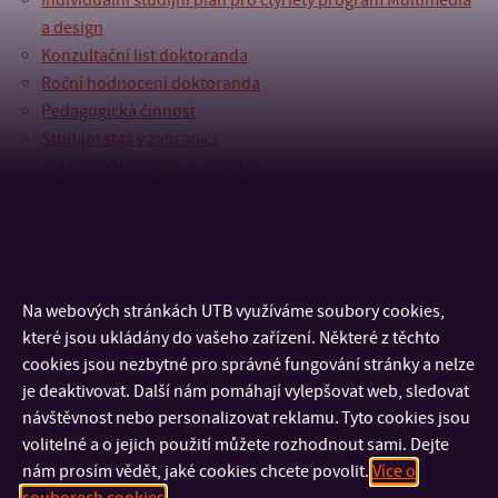
Individuální studijní plán pro čtyřletý program Multimédia
a design
Konzultační list doktoranda
Roční hodnocení doktoranda
Pedagogická činnost
Studijní stáž v zahraničí
Stáž na odborném pracovišti
Umělecká činnost
Publikační činnost
Přihláška ke státní doktorské zkoušce
Přihláška k obhajobě disertační práce
Zápis o vnitřní obhajobě disertační práce
Na webových stránkách UTB využíváme soubory cookies,
které jsou ukládány do vašeho zařízení. Některé z těchto
cookies jsou nezbytné pro správné fungování stránky a nelze
je deaktivovat. Další nám pomáhají vylepšovat web, sledovat
návštěvnost nebo personalizovat reklamu. Tyto cookies jsou
volitelné a o jejich použití můžete rozhodnout sami. Dejte
nám prosím vědět, jaké cookies chcete povolit.
Více o
souborech cookies