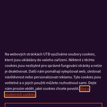
tužkou v počtu min. 5 kusů.
Předložte vlastní projekty z oblasti průmyslového a
produktového designu v počtu min. 5 kusů.
Předložte vlastní projekty z dalších výtvarných oblastí
(grafický design, digitální design, kresba, malba,
apod.) v max. počtu 5 kusů.
Práce podle bodů 1 až 4 musí být řádně adjustovány, označeny
Na webových stránkách UTB využíváme soubory cookies,
jménem uchazeče a prezentovány v originálu nebo v kopii
které jsou ukládány do vašeho zařízení. Některé z těchto
(min. formát A4). Práce mohou být uloženy na datových
cookies jsou nezbytné pro správné fungování stránky a nelze
nosičích (CD/DVD, USB flash disk). Práce mohou být doručeny
je deaktivovat. Další nám pomáhají vylepšovat web, sledovat
poštou, a to nejpozději dva dny před konáním 1. kola
návštěvnost nebo personalizovat reklamu. Tyto cookies jsou
přijímacího řízení.
volitelné a o jejich použití můžete rozhodnout sami. Dejte
nám prosím vědět, jaké cookies chcete povolit.
Více o
Práce podle bodů 1 až 4 musí být řádně adjustovány, označeny
souborech cookies
jménem a prezentovány v originálu nebo v kopii (min. formát
A4). Práce uložené na datových nosičích (CD/DVD, USB flash