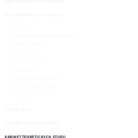
ATELIÉR PRODUKTOVÝ DESIGN
ATELIÉR PRŮMYSLOVÝ DESIGN
O ateliéru
Chci studovat Průmyslový design
Přihláška ke studiu
Tvůrčí činnost
Spolupráce s praxí
Fotogalerie
Státní závěrečné zkoušky
Doporučená literatura
Kontakty
ATELIÉR SKLO
ATELIÉR TVORBA PROSTORU
KABINET TEORETICKÝCH STUDIÍ