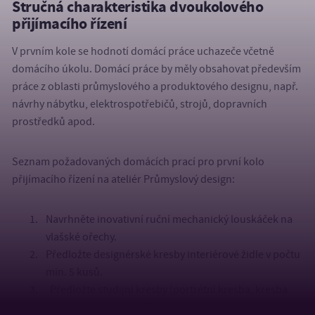
Stručná charakteristika dvoukolového
přijímacího řízení
V prvním kole se hodnotí domácí práce uchazeče včetně
domácího úkolu. Domácí práce by měly obsahovat především
práce z oblasti průmyslového a produktového designu, např.
návrhy nábytku, elektrospotřebičů, strojů, dopravních
prostředků apod.
Seznam požadovaných domácích prací pro první kolo
přijímacího řízení na ateliér Průmyslový design:
Navrhněte inovativní ruční mechanický louskáček na
vlašské ořechy.
Předložte designérské kresby interiérové židle v počtu
min. 5 kusů.
Předložte studijní kresby (portrétní kresba, kresba
interiéru, kresba zátiší apod.), provedené uhlem nebo