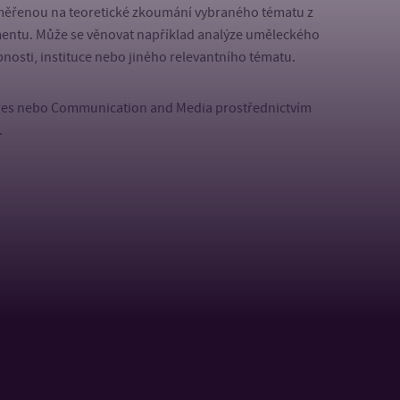
aměřenou na teoretické zkoumání vybraného tématu z
mentu. Může se věnovat například analýze uměleckého
osti, instituce nebo jiného relevantního tématu.
ies nebo Communication and Media
prostřednictvím
.