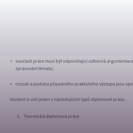
Pro všechny typy diplomových prací platí následující minimál
minimální rozsah textové části práce (od Úvodu po Závěr) č
práce musí využívat minimálně
20 relevantních zdrojů
, z t
součástí práce musí být odpovídající odborná argumentace
zpracování tématu;
rozsah a podoba případného praktického výstupu jsou spe
Student si volí jeden z následujících typů diplomové práce.
Teoretická diplomová práce