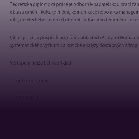
Teoretická diplomová práce je odborně-badatelskou prací z
oblasti umění, kultury, médií, komunikace nebo arts manage
díla, uměleckého směru či období, kulturního fenoménu, osobn
Cílem práce je přispět k poznání v oblastech
Arts and Humanit
systematického výzkumu a kritické analýzy dostupných zdrojů
Výstupem může být například:
odborná studie,
monografie,
elektronická kniha,
odborný katalog,