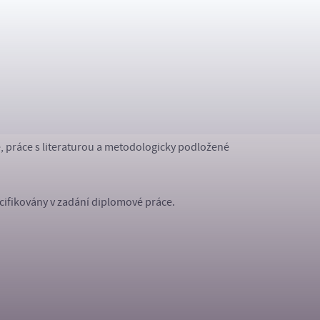
ní požadavky:
iní zpravidla
40 normostran
;
oho nejméně
10 cizojazyčných zdrojů
;
, práce s literaturou a metodologicky podložené
cifikovány v zadání diplomové práce.