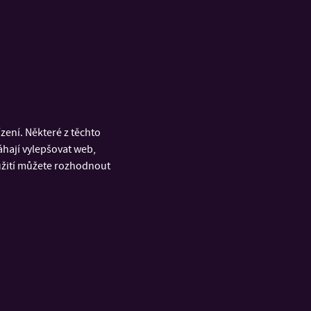
matu.
tatně, pokud její začlenění odpovídá povaze zvoleného
ení. Některé z těchto
áhají vylepšovat web,
oužití můžete rozhodnout
složku. Jejím cílem je vytvořit konkrétní návrh
bo kreativních odvětví.
koumaného problému. Na základě získaných poznatků