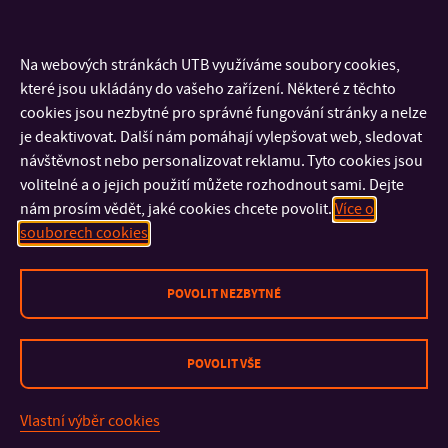
GRAHAM, Gordon:
Filosofie umění
. Praha: Barrister a
Principal, 2004
Na webových stránkách UTB využíváme soubory cookies,
HORÁČEK, Radek:
Galerijní animace a zprostředkování
které jsou ukládány do vašeho zařízení. Některé z těchto
umění
. Brno: Cerm, 1998
cookies jsou nezbytné pro správné fungování stránky a nelze
HORÁK, Ondřej (ed):
Místa počinu.
Praha: Komunikační
je deaktivovat. Další nám pomáhají vylepšovat web, sledovat
prostor Školská 28, 2009
návštěvnost nebo personalizovat reklamu. Tyto cookies jsou
KESNER, Ladislav; MIKŠ, František (eds):
Gombrich,
volitelné a o jejich použití můžete rozhodnout sami. Dejte
porozumět umění a jeho dějinám
. Brno: Barrister &Printal
nám prosím vědět, jaké cookies chcete povolit.
Více o
a FF MU, 2010
souborech cookies
KESNEL, Ladislav:
Muzeum umění v digitální době
. Praha:
Argo & NG, 2010
POVOLIT NEZBYTNÉ
KOLEČEK, Michal:
Ze středu ven: Umění regionů 1985-
2010.
Ústí nad Labem: FUD UJEP 2014
PETROVÁ, Eva:
Výstavy v čase proměn
. České Budějovice:
POVOLIT VŠE
gallery, 2009
PETŘÍČEK, Miroslav:
Myšlení obrazem
. Praha: Hermann a
Vlastní výběr cookies
synové, 2009