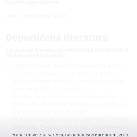
ATELIÉR TVORBA PROSTORU
KABINET TEORETICKÝCH STUDIÍ
Doporučená literatura
Doporučená literatura pro bakalářský obor Kreativní
odvětví a digitální kultura
DEUZE, Mark.
Media life = Život v médiích.
Překlad Petra
Izdná. První české vydání. Praha: Univerzita Karlova v
Praze, nakladatelství Karolinum, 2015. 267 stran. Studia
nových médií. ISBN 978-80-246-2815-8.
BOWLES, Cennydd.
Etika budoucnosti.
Překlad Sylva
Ficová. Vydání první. Praha: Academia, 2021. 247 stran. XXI.
století; sv. 56. ISBN 978-80-200-3196-9.
FLORIDI, Luciano.
Čtvrtá revoluce: jak infosféra mění tvář
lidské reality
. Překlad Čestmír Pelikán. První české vydání.
Praha: Univerzita Karlova, nakladatelství Karolinum, 2019.