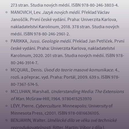
273 stran. Studia nových médií. ISBN 978-80-246-3803-4.
MANOVICH, Lev.
Jazyk nových médií.
Překlad Václav
Janoščík. První české vydání. Praha: Univerzita Karlova,
nakladatelství Karolinum, 2018. 378 stran. Studia nových
médií. ISBN 978-80-246-2961-2.
PARIKKA, Jussi.
Geologie médií
. Překlad Jan Petříček. První
české vydání. Praha: Univerzita Karlova, nakladatelství
Karolinum, 2020. 201 stran. Studia nových médií. ISBN 978-
80-246-3914-7.
MCQUAIL, Denis.
Úvod do teorie masové komunikace.
4.,
rozš. a přeprac. vyd. Praha: Portál, 2009. 639 s. ISBN 978-
80-7367-574-5.
MCLUHAN, Marshall.
Understanding Media: The Extensions
of Man
. McGraw-Hill, 1964. 9780415253970
LÉVY, Pierre.
Cyberculture
. Minneapolis: University of
Minnesota Press, c2001. ISBN 978-0816636105.
BENJAMIN, Walter.
Umělecké dílo ve věku své technické
reprodukovatelnosti
, Ritter, Martin: Výbor z díla I,