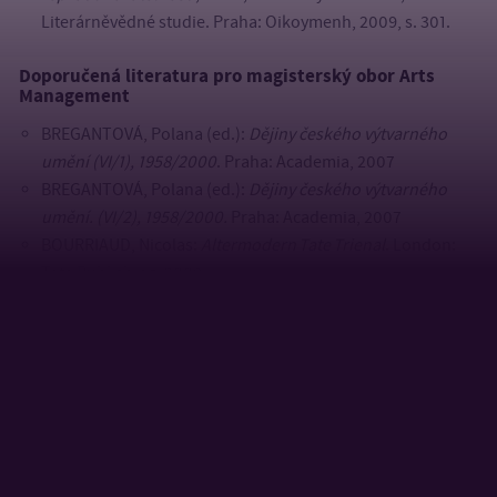
Literárněvědné studie. Praha: Oikoymenh, 2009, s. 301.
Doporučená literatura pro magisterský obor Arts
Management
BREGANTOVÁ, Polana (ed.):
Dějiny českého výtvarného
umění (VI/1), 1958/2000
. Praha: Academia, 2007
BREGANTOVÁ, Polana (ed.):
Dějiny českého výtvarného
umění. (VI/2), 1958/2000.
Praha: Academia, 2007
BOURRIAUD, Nicolas:
Altermodern Tate Trienal
. London:
Tate Publishing, 2009
BOURRIAUD, Nicolas:
Postprodukce
. Praha: Tranzit, 2004
FILIPOVÁ, Marta; RAMPLEY, Matthew (eds.):
Možnosti
vizuálních studií. Obrazy, texty interpretace.
Brno: FFMU
Brno, 2008
GOMBRICH, Ernst, Hans:
Umění a iluze: studie o psychologii
obrazového znázorňování.
Praha: Odeon, 1985
GOODMAN, Nelson:
Jazyky umění. Nástin teorie symbolů
,
Praha 2007