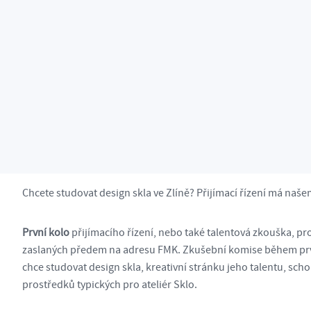
 ústavy a kabinety
Ateliér Sklo
Chci studovat v ateliéru Sklo
Chci studovat v ateliéru Sk
Přijímací řízení do ateliéru Sklo
Chcete studovat design skla ve Zlíně? Přijímací řízení má našem
První kolo
přijímacího řízení, nebo také talentová zkouška, pr
zaslaných předem na adresu FMK. Zkušební komise během prvn
chce studovat design skla, kreativní stránku jeho talentu, sch
prostředků typických pro ateliér Sklo.