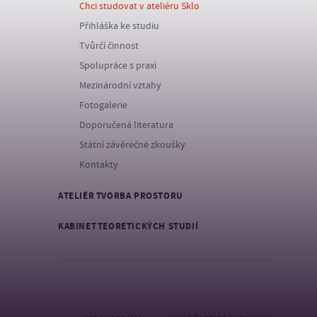
Chci studovat v ateliéru Sklo
Přihláška ke studiu
Tvůrčí činnost
Spolupráce s praxí
Mezinárodní vztahy
Fotogalerie
Doporučená literatura
Státní závěrečné zkoušky
Kontakty
ATELIÉR TVORBA PROSTORU
KABINET TEORETICKÝCH STUDIÍ