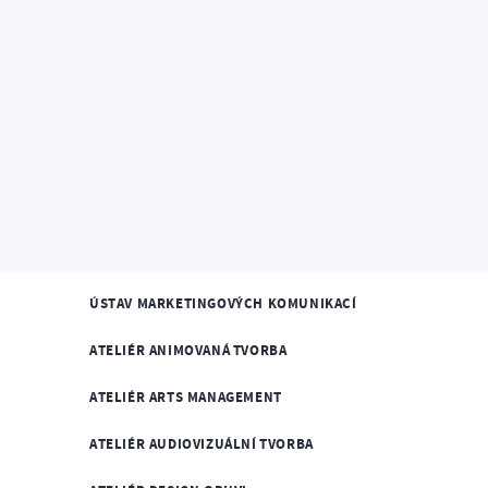
Home
O fakultě
Základní informace
Ateliéry,
ATELIÉRY, ÚSTAVY A KABINETY
ÚSTAV MARKETINGOVÝCH KOMUNIKACÍ
ATELIÉR ANIMOVANÁ TVORBA
ATELIÉR ARTS MANAGEMENT
ATELIÉR AUDIOVIZUÁLNÍ TVORBA