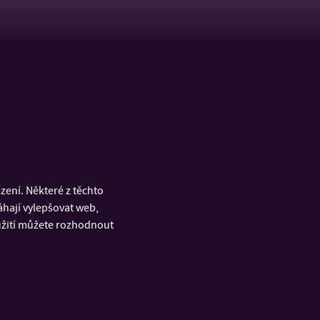
ení. Některé z těchto
áhají vylepšovat web,
oužití můžete rozhodnout