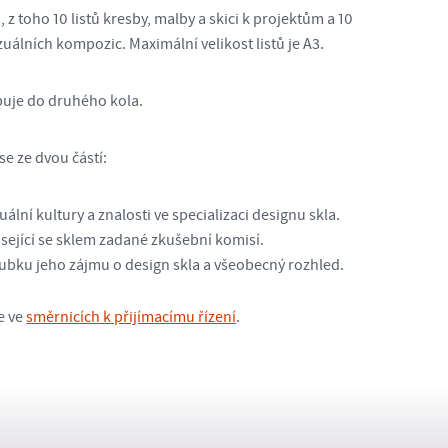
z toho 10 listů kresby, malby a skici k projektům a 10
uálních kompozic. Maximální velikost listů je A3.
puje do druhého kola.
se ze dvou částí:
́lní kultury a znalosti ve specializaci designu skla.
sející se sklem zadané zkušební komisí.
oubku jeho zájmu o design skla a všeobecný rozhled.
e ve
směrnicích k přijímacímu řízení
.