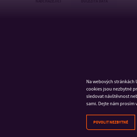
NADCHÁZEJÍCÍ
DŮLEŽITÁ DATA
Na webových stránkách U
cookies jsou nezbytné pr
sledovat návštěvnost neb
KALENDÁŘ
sami. Dejte nám prosím v
POVOLIT NEZBYTNÉ