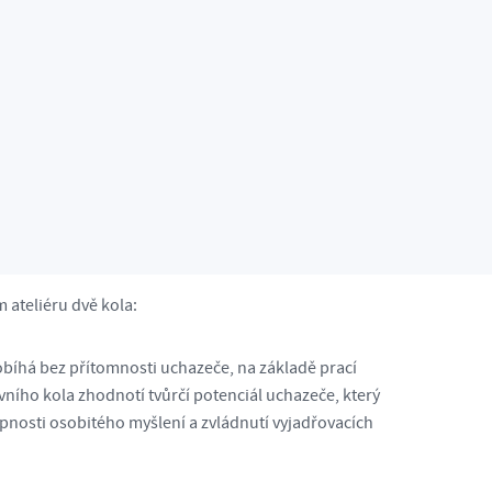
lo
 ateliéru dvě kola:
obíhá bez přítomnosti uchazeče, na základě prací
ího kola zhodnotí tvůrčí potenciál uchazeče, který
opnosti osobitého myšlení a zvládnutí vyjadřovacích