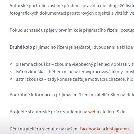
Autorské portfolio zaslané předem zpravidla obsahuje 20 listů, 
fotografických dokumentací prostorových objektů a větších viz
Pokud uchazeč uspěje v prvním kole přijímacího řízení, postu
Druhé kolo
přijímacího řízení je nejčastěji dvoudenní a skládá 
písemná zkouška – zkoumá všeobecný přehled v oblasti vizua
tvůrčí zkouška – během ní uchazeč vypracovává úkoly souvi
ústní zkouška – tady komise zjišťuje motivaci uchazeče, hl
Podrobné informace o přijímacím řízení na ateliér Sklo najdet
Projděte si autorské práce studentů na
webu
ateliéru Sklo.
Dění na ateliéru sledujte na našem
Facebooku
a
Instagramu
.