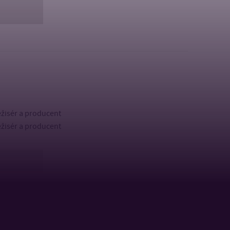
žisér a producent
ežisér a producent