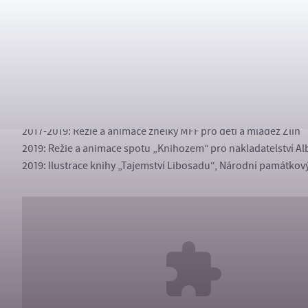
78
2016: Ilustrace knihy „Stingl Miloslav – Biografie cestovatelské
Ocenění Magnesia Litera 2017 za nakladatelský čin.
2017: Ilustrace pohádek do večerníčkového cyklu ČT „Pohádky 
2018: Ilustrace knihy „Století Miroslava Zikmunda“, nakladatel
Ocenění Nejkrásnější kniha v rámci festivalu Go kamera 2018
2018–dosud: Výtvarné podklady pro animovaný pořad Ve škole 
2017-2019: Režie a animace znělky MFF pro děti a mládež Zlín
2019: Režie a animace spotu „Knihozem“ pro nakladatelství Al
2019: Ilustrace knihy „Tajemství Libosadu“, Národní památkov