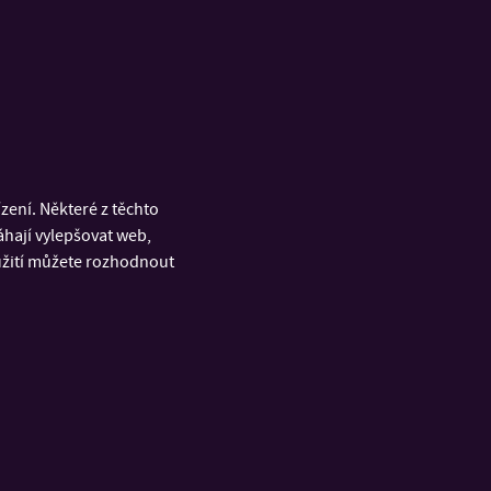
ení. Některé z těchto
áhají vylepšovat web,
oužití můžete rozhodnout
ežie
 autorský krátkometrážní film, animace a režie
černí animovaný film