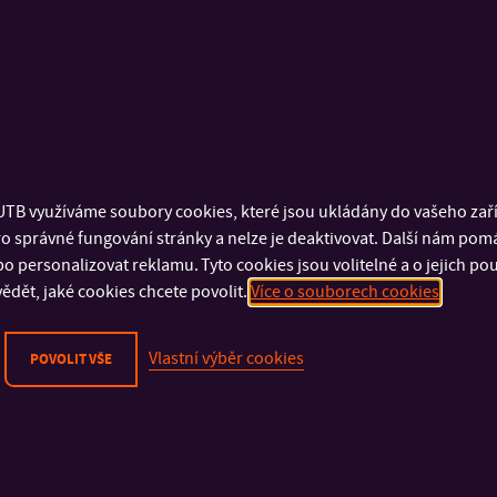
Přijměte
Funkční
cookies pro zobrazení obsahu.
TB využíváme soubory cookies, které jsou ukládány do vašeho zaříz
MgA. Eliška Oz
o správné fungování stránky a nelze je deaktivovat. Další nám pom
animátorka, režisérka, výtvarnice
o personalizovat reklamu. Tyto cookies jsou volitelné a o jejich p
animationOZ
ědět, jaké cookies chcete povolit.
Více o souborech cookies
2017: Velmi blízko – autorský krátkometrážní film, animace a r
Vlastní výběr cookies
POVOLIT VŠE
2019: Three Messages from the Mind of a Believer of Nothing –
2019: Shredder – autorský videoklip, animace a režie
2019: Fany byla při tom (Německo, ČR) – key-animátor, celove
Působení v zahraničí: