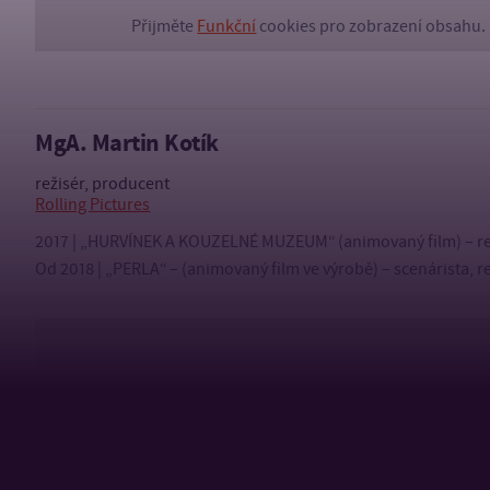
Přijměte
Funkční
cookies pro zobrazení obsahu.
MgA. Martin Kotík
režisér, producent
Rolling Pictures
2017 | „HURVÍNEK A KOUZELNÉ MUZEUM“ (animovaný film) – re
Od 2018 | „PERLA“ – (animovaný film ve výrobě) – scenárista, r