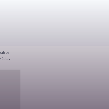
 legendy“, nakladatelství Jota.
krále Jiřího“
ství Jota
i po škole s Vendou a Fráňou, Rádio Junior
batros
ý ústav