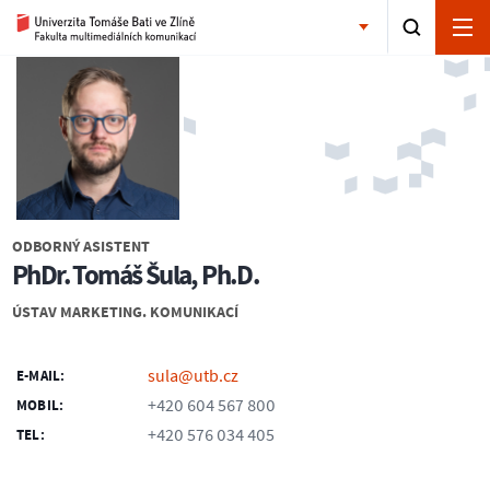
ODBORNÝ ASISTENT
PhDr. Tomáš Šula, Ph.D.
ÚSTAV MARKETING. KOMUNIKACÍ
sula@utb.cz
E-MAIL:
+420 604 567 800
MOBIL:
+420 576 034 405
TEL: