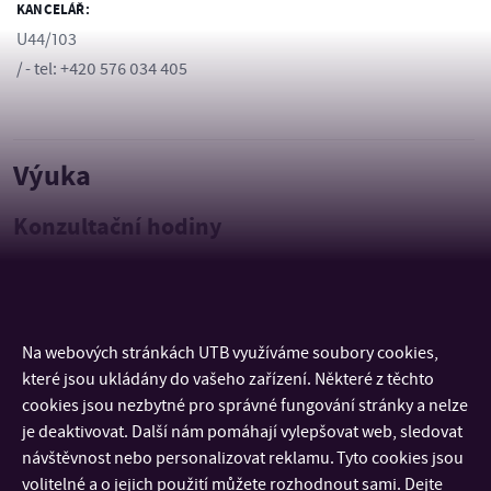
KANCELÁŘ:
U44/103
/ - tel: +420 576 034 405
Výuka
Konzultační hodiny
Pondělí 10:00 - 12:00
Na webových stránkách UTB využíváme soubory cookies,
KONTAKT
které jsou ukládány do vašeho zařízení. Některé z těchto
cookies jsou nezbytné pro správné fungování stránky a nelze
DŮLEŽITÉ INFORMACE
je deaktivovat. Další nám pomáhají vylepšovat web, sledovat
návštěvnost nebo personalizovat reklamu. Tyto cookies jsou
volitelné a o jejich použití můžete rozhodnout sami. Dejte