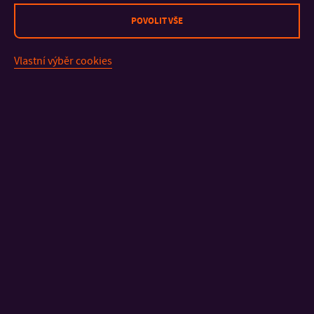
listopadu 2023 v kongresovém centru O2 universum v Praze
POVOLIT VŠE
9.
Vlastní výběr cookies
KONTAKT
DŮLEŽITÉ INFORMACE
FAKULTY A SOUČÁSTI
RYCHLÉ ODKAZY