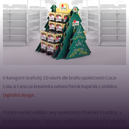
V kategorii Grafický 2D návrh dle briefu společnosti Coca-
Cola si Cenu za kreativitu odnesl Patrik Kapičák z ateliéru
Digitální design
.
Porota rovněž udělila Ceny společnosti Plzeňský Prazdroj, a
to dvěma návrhům. Tato cena patřila návrhu Vytoč si vánoční