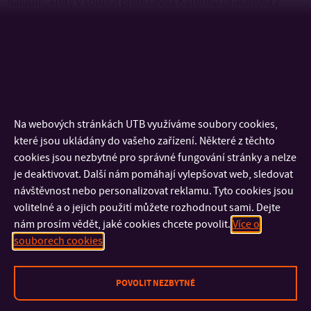
náladu!, který v soutěži představila Kateřina Drabinová z
ateliéru Produktový design. Druhým oceněným návrhem byl
POP pre Pilsner Urquell – predajný ostrovček od Martina
Bielika ze stejného ateliéru.
Soutěž přitahuje stálou pozornost odborné veřejnosti díky
Na webových stránkách UTB využíváme soubory cookies,
originálním, kreativním nápadům soutěžících studentů a je
které jsou ukládány do vašeho zařízení. Některé z těchto
zajímavou příležitostí pro mladé talentované tvůrce a
cookies jsou nezbytné pro správné fungování stránky a nelze
budoucí odborníky na poli marketingové komunikace.
je deaktivovat. Další nám pomáhají vylepšovat web, sledovat
Letošní ročník soutěže nebyl výjimkou – přinesl řadu
návštěvnost nebo personalizovat reklamu. Tyto cookies jsou
volitelné a o jejich použití můžete rozhodnout sami. Dejte
inspirativních studentských návrhů, které soutěžící
nám prosím vědět, jaké cookies chcete povolit.
Více o
prezentovali v rámci třech soutěžních kategorií.
souborech cookies
Ocenění byla vítězům a vítězkám soutěže slavnostně předána
POVOLIT NEZBYTNÉ
v rámci programu akce POPAI DAY 2023, který proběhl 23.