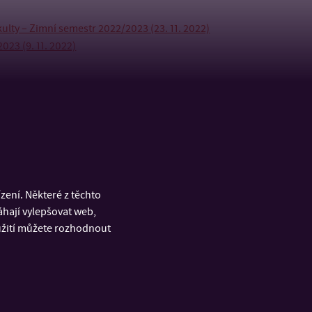
lty – Zimní semestr 2022/2023 (23. 11. 2022)
023 (9. 11. 2022)
ení. Některé z těchto
áhají vylepšovat web,
oužití můžete rozhodnout