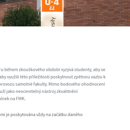
ru během zkouškového období vyzývá studenty, aby se
by využili této příležitosti poskytnout zpětnou vazbu k
 k provozu samotné fakulty. Mimo bodového ohodnocení
uží jako neocenitelný nástroj zkvalitnění
mínek na FMK.
emi je poskytována vždy na začátku daného