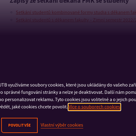
Zápisy ze setkání děkana FMK se studenty
Setkání studentů kombinované formy studia s děkanem faku
Setkání studentů s děkanem fakulty – Zimní semestr 2022/2
TB využíváme soubory cookies, které jsou ukládány do vašeho zaříz
o správné fungování stránky a nelze je deaktivovat. Další nám pom
o personalizovat reklamu. Tyto cookies jsou volitelné a o jejich p
ědět, jaké cookies chcete povolit.
Více o souborech cookies
Vlastní výběr cookies
POVOLIT VŠE