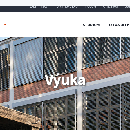
E-přihláška
Portál IS/STAG
Moodle
Office365
St
STUDIUM
O FAKULTĚ
TI
Výuka