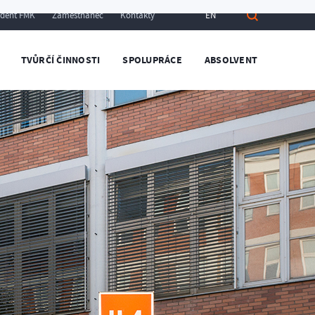
udent FMK
Zaměstnanec
Kontakty
EN
TVŮRČÍ ČINNOSTI
SPOLUPRÁCE
ABSOLVENT