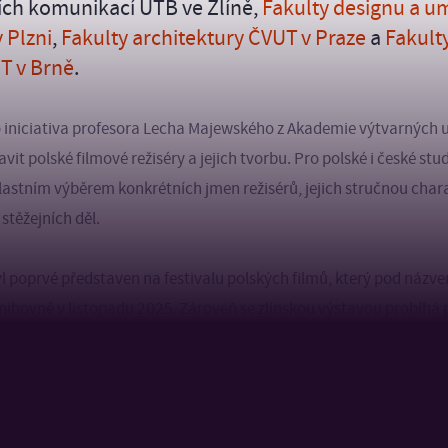
ích komunikací UTB ve Zlíně,
Fakulty designu a u
 Plzni
,
Fakulty architektury ČVUT v Praze
a
Fakulty
UT v Brně
.
ko iniciativa profesora Lecha Majewského z Akademie výtvarných
vit polské filmové režiséry a jejich tvorbu. Pro polské i české stu
lastním výběrem konkrétních jmen režisérů, jejich stručnou chara
stěžejních děl.
l poprvé představen na festivalu polských filmů, který pod názv
nihovně v listopadu 2025. Zároveň se zlínskou výstavou probíhá 
rných umění ve Varšavě. Kompletní soubor plakátů čeká ještě je
ury ČVUT v Praze na podzim letošního roku.
tu se účastní studenti
ateliéru Grafický design FMK UTB
ve Zlíně 