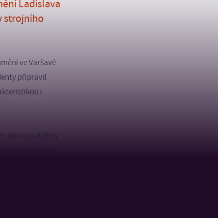
mění Ladislava
 strojního
 umění ve Varšavě
denty připravil
kteristikou i
em
3kino
proběhl v
paralelní výstava
ho představení na
Sára Hlásenská,