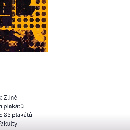
e Zlíně
h plakátů
je 86 plakátů
Fakulty