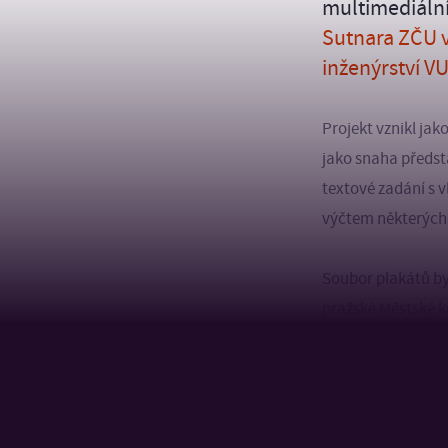
multimediáln
Sutnara ZČU v
inženýrství V
Projekt vznikl ja
jako snaha předsta
textové zadání s v
výčtem některých 
Soubor plakátů by
pražské Městské k
na Akademii výtva
Fakultě architekt
Výstavního projek