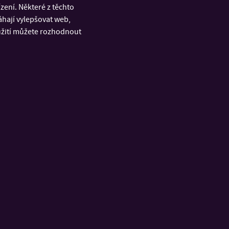
disová, Aneta
ení. Některé z těchto
áhají vylepšovat web,
ím Pavla Nogy.
oužití můžete rozhodnout
 festivalu 2026
.
RYCHLÉ ODKAZY
á
Úřední deska
u a
E-mail UTB
Portál IS/STAG
ích
Nastavení Wi-Fi eduroam
Erasmus+
nformatiky
LMS Moodle