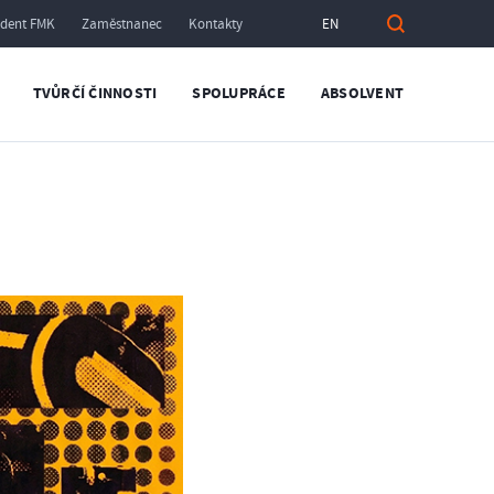
udent FMK
Zaměstnanec
Kontakty
EN
TVŮRČÍ ČINNOSTI
SPOLUPRÁCE
ABSOLVENT