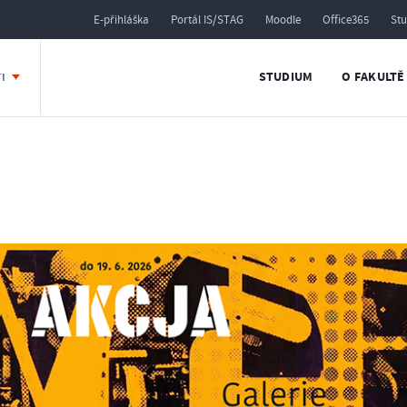
E-přihláška
Portál IS/STAG
Moodle
Office365
St
STUDIUM
O FAKULTĚ
TI