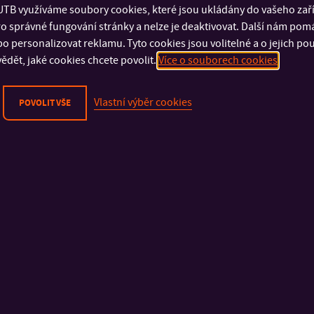
, Izabela Princová, Viktória Fáberová, Kamil Čech, Marietta Bran
TB využíváme soubory cookies, které jsou ukládány do vašeho zaříz
o správné fungování stránky a nelze je deaktivovat. Další nám pom
ojanová a Ivan Večerek, kteří pracovali pod pedagogickým veden
o personalizovat reklamu. Tyto cookies jsou volitelné a o jejich p
ědět, jaké cookies chcete povolit.
Více o souborech cookies
KCE/AKCJA
je součástí oficiálního programu
Zlínského filmového
Vlastní výběr cookies
POVOLIT VŠE
DŮLEŽITÉ INFORMACE
FAKULTY A SOUČÁSTI
Fyzická bezpečnost
Fakulta technologick
Kybernetická bezpečnost
Fakulta management
Ochrana osobních údajů
ekonomiky
Oznamování porušení práva EU
Fakulta multimediáln
Prohlášení o přístupnosti
komunikací
Cookies
Fakulta aplikované i