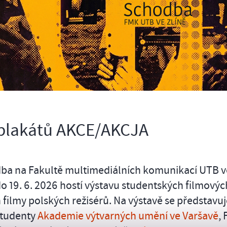
 plakátů AKCE/AKCJA
ba na Fakultě multimediálních komunikací UTB v
o 19. 6. 2026 hostí výstavu studentských filmovýc
 filmy polských režisérů. Na výstavě se představu
studenty
Akademie výtvarných umění ve Varšavě
, 