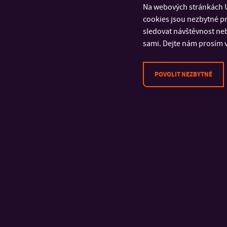
Kateřina Jeníková
Na webových stránkách U
cookies jsou nezbytné pr
Horková, Lucie Tr
sledovat návštěvnost neb
sami. Dejte nám prosím v
Výstava plakátů
A
POVOLIT NEZBYTNÉ
KONTAKT
Univerzita Tomáše Bati ve
Zlíně
Fakulta multimediálních
komunikací
Univerzitní 2431
760 01 Zlín