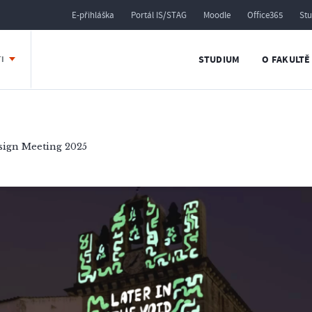
E-přihláška
Portál IS/STAG
Moodle
Office365
St
STUDIUM
O FAKULTĚ
TI
ign Meeting 2025