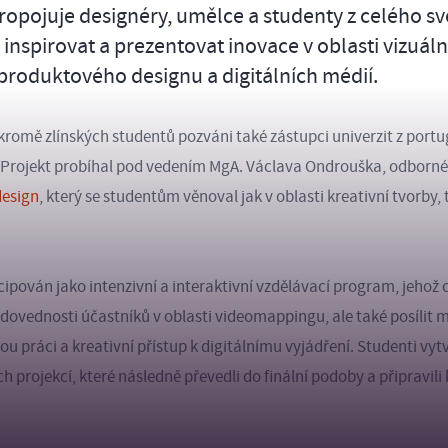
opojuje designéry, umělce a studenty z celého sv
 inspirovat a prezentovat inovace v oblasti vizuáln
roduktového designu a digitálních médií.
kromě zlínských studentů pozváni také zástupci univerzit z portu
 Projekt probíhal pod vedením MgA. Václava Ondrouška, odborné
design
, který se studentům věnoval jak v oblasti kreativní tvorby, 
ipován jako intenzivní a interaktivní vzdělávací program, jehož 
 dovednosti účastníků v oblasti videomappingu, ale také posílit 
u práci a kreativní přístup k digitálnímu vyjádření. Studenti vytvo
h projekcí, které následně převedli do finální podoby a připravili 