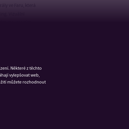
ály ve Faru, která
ng. Vizuální
svým inovativním
ení. Některé z těchto
áhají vylepšovat web,
oužití můžete rozhodnout