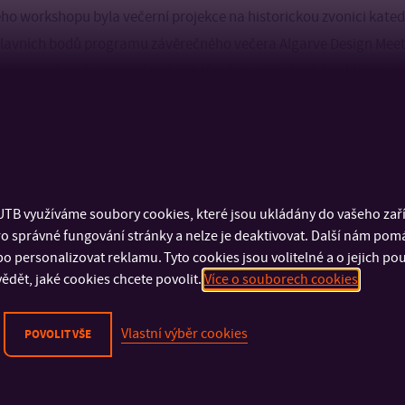
ho workshopu byla večerní projekce na historickou zvonici katedr
 hlavních bodů programu závěrečného večera Algarve Design Meeti
ené ve spolupráci mezinárodních týmů, zaujaly široké publikum 
zuální estetikou a technickou precizností.
TB využíváme soubory cookies, které jsou ukládány do vašeho zaříz
o správné fungování stránky a nelze je deaktivovat. Další nám pom
o personalizovat reklamu. Tyto cookies jsou volitelné a o jejich p
ědět, jaké cookies chcete povolit.
Více o souborech cookies
Vlastní výběr cookies
POVOLIT VŠE