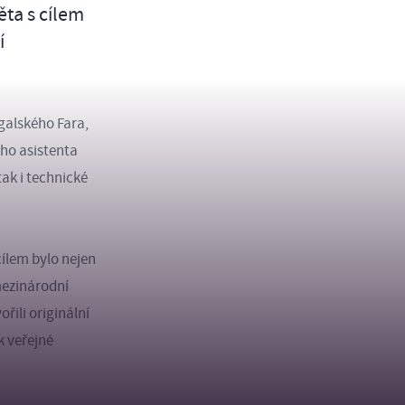
ěta s cílem
í
galského Fara,
ho asistenta
tak i technické
cílem bylo nejen
mezinárodní
řili originální
k veřejné