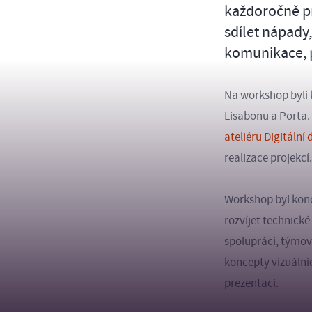
každoročně pr
sdílet nápady,
komunikace, p
Na workshop byli 
Lisabonu a Porta.
ateliéru Digitální 
realizace projekcí.
Workshop byl konc
rozvíjet technické
spolupráci, týmovo
koncepty vizuálníc
prezentaci.