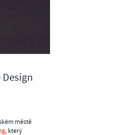
 Design
lském městě
ng
, který