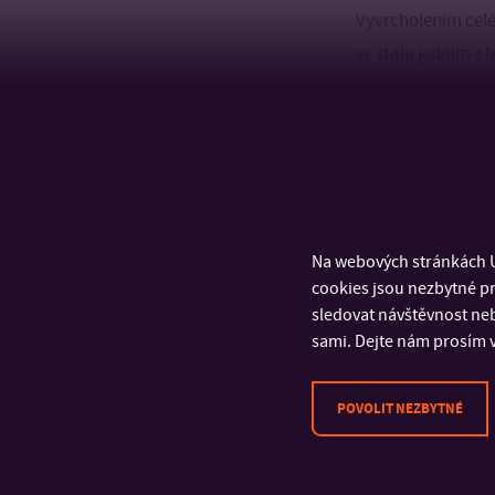
Vyvrcholením celé
se stala jedním z
instalace, vytvoř
pojetím, silnou vi
Na webových stránkách U
cookies jsou nezbytné pr
sledovat návštěvnost neb
sami. Dejte nám prosím v
POVOLIT NEZBYTNÉ