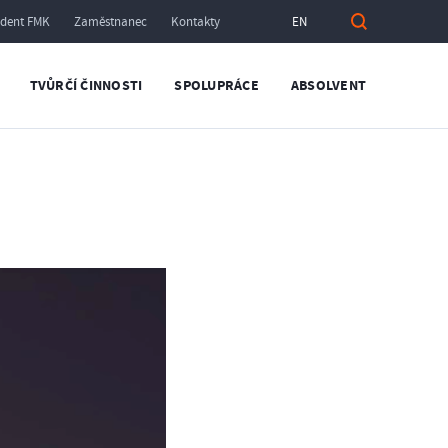
udent FMK
Zaměstnanec
Kontakty
EN
TVŮRČÍ ČINNOSTI
SPOLUPRÁCE
ABSOLVENT