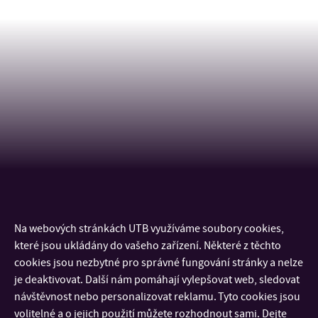
Na webových stránkách UTB využíváme soubory cookies,
KONTAKT
které jsou ukládány do vašeho zařízení. Některé z těchto
cookies jsou nezbytné pro správné fungování stránky a nelze
DŮLEŽITÉ INFORMACE
je deaktivovat. Další nám pomáhají vylepšovat web, sledovat
návštěvnost nebo personalizovat reklamu. Tyto cookies jsou
volitelné a o jejich použití můžete rozhodnout sami. Dejte