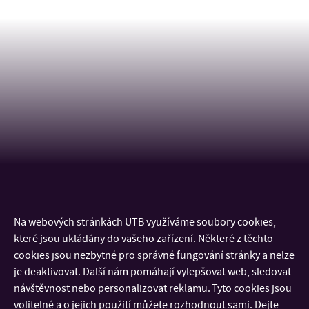
Na webových stránkách UTB využíváme soubory cookies,
KONTAKT
které jsou ukládány do vašeho zařízení. Některé z těchto
cookies jsou nezbytné pro správné fungování stránky a nelze
DŮLEŽITÉ INFORMACE
je deaktivovat. Další nám pomáhají vylepšovat web, sledovat
návštěvnost nebo personalizovat reklamu. Tyto cookies jsou
volitelné a o jejich použití můžete rozhodnout sami. Dejte