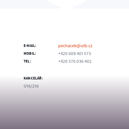
pechacek@utb.cz
E-MAIL:
+420 608 401 573
MOBIL:
+420 576 036 402
TEL:
KANCELÁŘ:
U16/216