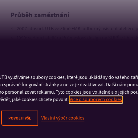
Průběh zaměstnání
2007–dosud: UTB ve Zlíně FMK, odborný asistent ateliéru 
1999: vedoucí ateliéru Průmyslový design na SUPŠ v Uhers
1992–1999: designer - svobodné povolání
1984–1988: ZŤS Dubnica nad Váhom, Slovensko – designer
TB využíváme soubory cookies, které jsou ukládány do vašeho zaříz
o správné fungování stránky a nelze je deaktivovat. Další nám pom
o personalizovat reklamu. Tyto cookies jsou volitelné a o jejich p
ědět, jaké cookies chcete povolit.
Více o souborech cookies
Vlastní výběr cookies
POVOLIT VŠE
DŮLEŽITÉ INFORMACE
FAKULTY A SOUČÁSTI
Fyzická bezpečnost
Fakulta technologick