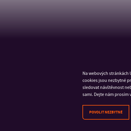
Na webových stránkách U
cookies jsou nezbytné pr
sledovat návštěvnost neb
sami. Dejte nám prosím v
POVOLIT NEZBYTNÉ
KONTAKT
Univerzita Tomáše Bati ve