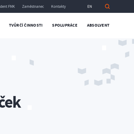
udent FMK
Zaměstnanec
Kontakty
EN
TVŮRČÍ ČINNOSTI
SPOLUPRÁCE
ABSOLVENT
áček