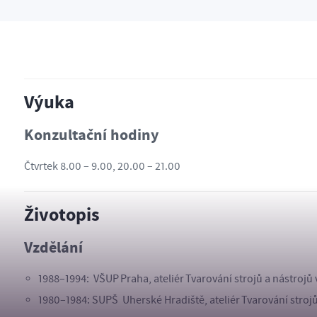
Výuka
Konzultační hodiny
Čtvrtek 8.00 – 9.00, 20.00 – 21.00
Životopis
Vzdělání
1988–1994: VŠUP Praha, ateliér Tvarování strojů a nástrojů v
1980–1984: SUPŠ Uherské Hradiště, ateliér Tvarování strojů