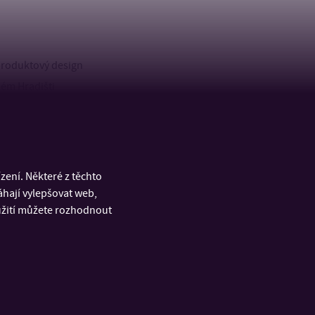
produktový design
kém Hradišti
ení. Některé z těchto
áhají vylepšovat web,
oužití můžete rozhodnout
RYCHLÉ ODKAZY
á
Úřední deska