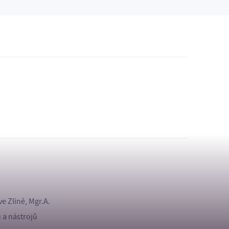
e Zlíně, Mgr.A.
 a nástrojů