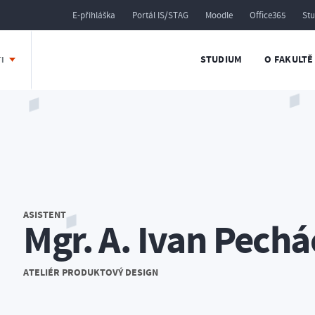
E-přihláška
Portál IS/STAG
Moodle
Office365
St
STUDIUM
O FAKULTĚ
TI
ASISTENT
Mgr. A. Ivan Pech
ATELIÉR PRODUKTOVÝ DESIGN