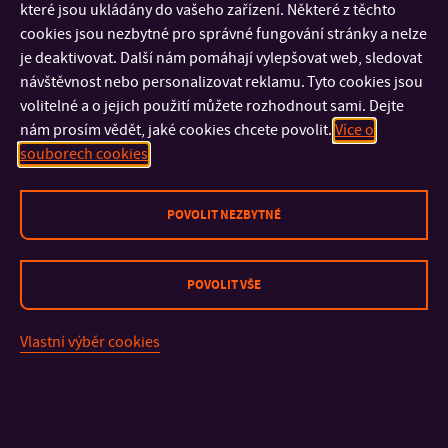
1998 – dosud
–
Svobodné povolání
které jsou ukládány do vašeho zařízení. Některé z těchto
2005 – 2009 – Universal Production Partners UPP – 2D
cookies jsou nezbytné pro správné fungování stránky a nelze
je deaktivovat. Další nám pomáhají vylepšovat web, sledovat
filmový kompositor (tvorba vizuá
lních triků)
návštěvnost nebo personalizovat reklamu. Tyto cookies jsou
2002 – 2004 – grafický designer, grafické studio
volitelné a o jejich použití můžete rozhodnout sami. Dejte
Če
rná&Fialová
nám prosím vědět, jaké cookies chcete povolit.
Více o
1997 – 1999 – grafický designer, grafické studio Eura
souborech cookies
1996 – 1997 – grafický designer, grafické studio Profil
POVOLIT NEZBYTNÉ
POVOLIT VŠE
KONTAKT
Vlastní výběr cookies
DŮLEŽITÉ INFORMACE
FAKULTY A SOUČÁSTI