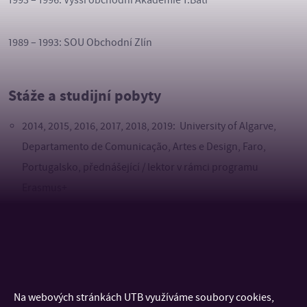
1993 – 1996: Vyšší obchodní Akademie T.Bati
1989 – 1993: SOU Obchodní Zlín
Stáže a studijní pobyty
2014, 2015, 2016, 2017, 2018, 2019: University of Algarve,
Departamento de Comunicação, Artes e Design, Faro,
Portugalsko, přednášející / lektor v rámci programu
Erasmus+
Průběh zaměstnání
2007 – dosud – Univerzita Tomáše Bati ve Zlíně, Fakulta
multimediálních komunikací, Ateliér digitalní design
Na webových stránkách UTB využíváme soubory cookies,