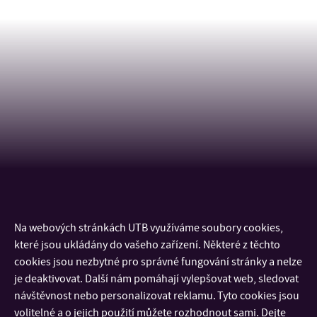
Na webových stránkách UTB využíváme soubory cookies,
KONTAKT
které jsou ukládány do vašeho zařízení. Některé z těchto
cookies jsou nezbytné pro správné fungování stránky a nelze
DŮLEŽITÉ INFORMACE
je deaktivovat. Další nám pomáhají vylepšovat web, sledovat
návštěvnost nebo personalizovat reklamu. Tyto cookies jsou
volitelné a o jejich použití můžete rozhodnout sami. Dejte