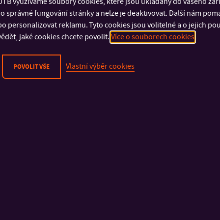
TB využíváme soubory cookies, které jsou ukládány do vašeho zaříz
o správné fungování stránky a nelze je deaktivovat. Další nám pom
Fyzická bezpečnost
Fakulta technologick
o personalizovat reklamu. Tyto cookies jsou volitelné a o jejich p
Kybernetická bezpečnost
Fakulta management
ědět, jaké cookies chcete povolit.
Více o souborech cookies
Ochrana osobních údajů
ekonomiky
Oznamování porušení práva EU
Fakulta multimediáln
Vlastní výběr cookies
POVOLIT VŠE
Prohlášení o přístupnosti
komunikací
Cookies
Fakulta aplikované i
Fakulta humanitních s
Fakulta logistiky a kr
řízení
Univerzitní institut
Knihovna
Koleje a menza