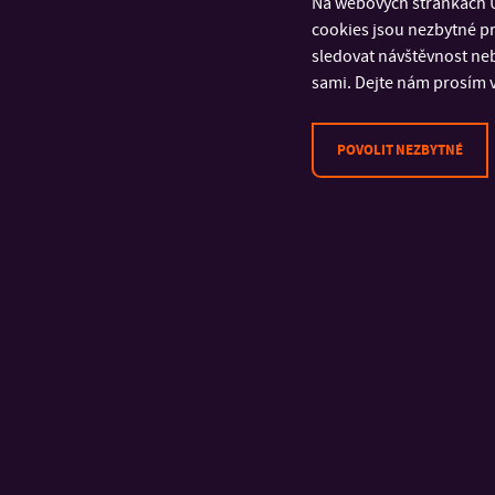
Na webových stránkách U
cookies jsou nezbytné pr
Univerzita Tomáše Bati ve
sledovat návštěvnost neb
Zlíně
sami. Dejte nám prosím v
Fakulta multimediálních
komunikací
POVOLIT NEZBYTNÉ
Univerzitní 2431
760 01 Zlín
Tel.: +420 576 034 205
Fax: +420 576 034 221
IČ: 70883521
DIČ: CZ70883521
Datová schránka: ahqj9id
E-podatelna:
podatelna@utb.cz