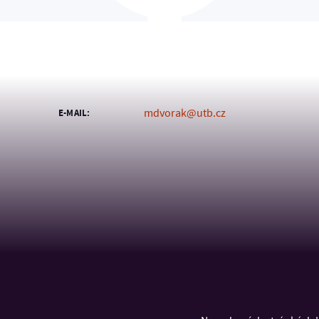
mdvorak@utb.cz
E-MAIL:
KONTAKT