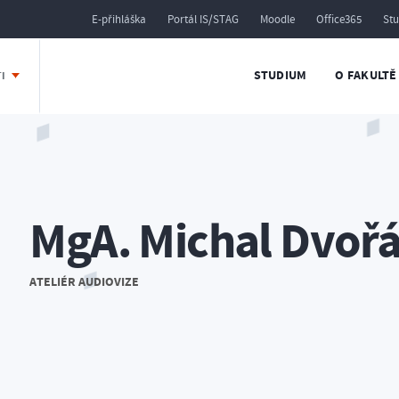
E-přihláška
Portál IS/STAG
Moodle
Office365
St
STUDIUM
O FAKULTĚ
TI
MgA. Michal Dvoř
ATELIÉR AUDIOVIZE