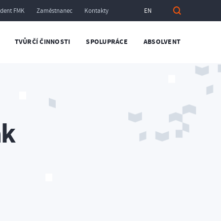
udent FMK
Zaměstnanec
Kontakty
EN
TVŮRČÍ ČINNOSTI
SPOLUPRÁCE
ABSOLVENT
ák