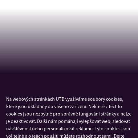
Na webových stránkách UTB využíváme soubory cookies,
KONTAKT
které jsou ukládány do vašeho zařízení. Některé z těchto
cookies jsou nezbytné pro správné fungování stránky a nelze
DŮLEŽITÉ INFORMACE
je deaktivovat. Další nám pomáhají vylepšovat web, sledovat
návštěvnost nebo personalizovat reklamu. Tyto cookies jsou
volitelné a o jejich použití můžete rozhodnout sami. Dejte