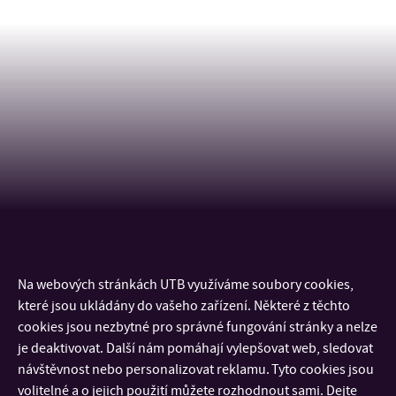
Na webových stránkách UTB využíváme soubory cookies,
KONTAKT
které jsou ukládány do vašeho zařízení. Některé z těchto
cookies jsou nezbytné pro správné fungování stránky a nelze
DŮLEŽITÉ INFORMACE
je deaktivovat. Další nám pomáhají vylepšovat web, sledovat
návštěvnost nebo personalizovat reklamu. Tyto cookies jsou
volitelné a o jejich použití můžete rozhodnout sami. Dejte