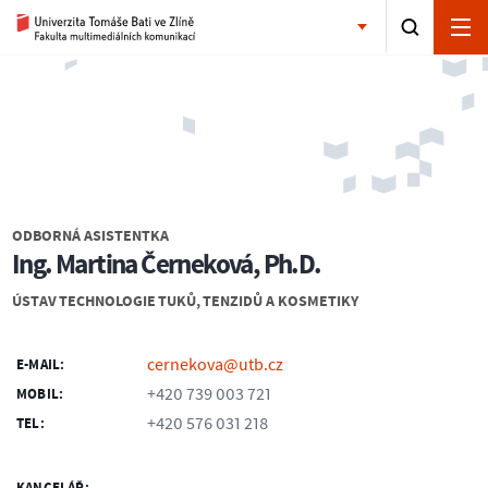
ODBORNÁ ASISTENTKA
Ing. Martina Černeková, Ph.D.
ÚSTAV TECHNOLOGIE TUKŮ, TENZIDŮ A KOSMETIKY
cernekova@utb.cz
E-MAIL:
+420 739 003 721
MOBIL:
+420 576 031 218
TEL: