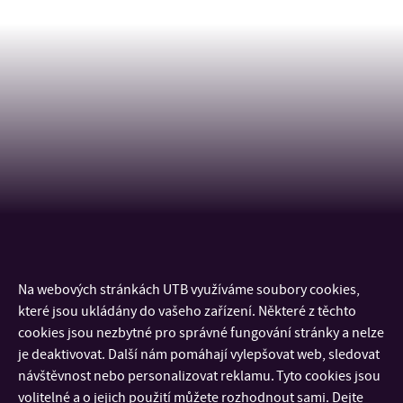
Na webových stránkách UTB využíváme soubory cookies,
KONTAKT
které jsou ukládány do vašeho zařízení. Některé z těchto
cookies jsou nezbytné pro správné fungování stránky a nelze
DŮLEŽITÉ INFORMACE
je deaktivovat. Další nám pomáhají vylepšovat web, sledovat
návštěvnost nebo personalizovat reklamu. Tyto cookies jsou
volitelné a o jejich použití můžete rozhodnout sami. Dejte