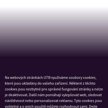
Na webových stránkách UTB využíváme soubory cookies,
KONTAKT
které jsou ukládány do vašeho zařízení. Některé z těchto
cookies jsou nezbytné pro správné fungování stránky a nelze
DŮLEŽITÉ INFORMACE
je deaktivovat. Další nám pomáhají vylepšovat web, sledovat
návštěvnost nebo personalizovat reklamu. Tyto cookies jsou
volitelné a o jejich použití můžete rozhodnout sami. Dejte