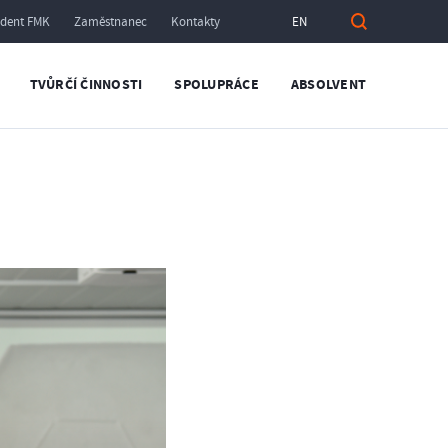
udent FMK
Zaměstnanec
Kontakty
EN
TVŮRČÍ ČINNOSTI
SPOLUPRÁCE
ABSOLVENT