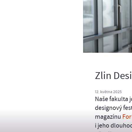
Zlin De
12. května 2025
Naše fakulta j
designový fes
magazínu
For
i jeho dlouh