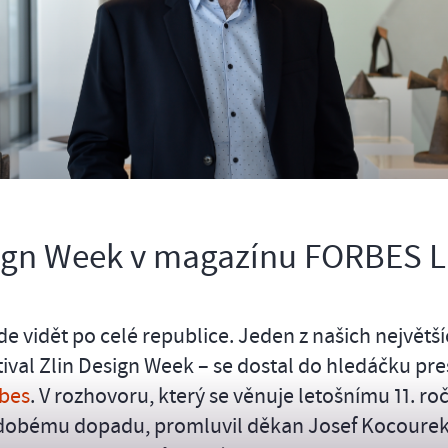
sign Week v magazínu FORBES L
de vidět po celé republice. Jeden z našich největš
tival Zlin Design Week – se dostal do hledáčku pre
bes
. V rozhovoru, který se věnuje letošnímu 11. ro
odobému dopadu, promluvil děkan Josef Kocourek,