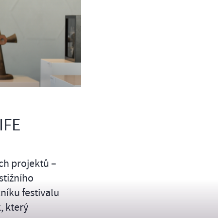
IFE
ích projektů –
stižního
čníku festivalu
 který