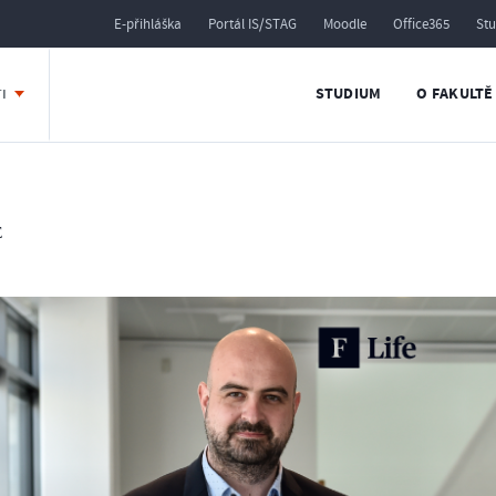
E-přihláška
Portál IS/STAG
Moodle
Office365
St
STUDIUM
O FAKULTĚ
TI
E