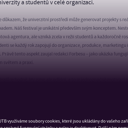
univerzity a studentů v celé organizaci.
e důkazem, že univerzitní prostředí může generovat projekty s r
dem. Náš festival je unikátní především svým konceptem. Nesto
tová agentura, ale vzniká zcela v režii studentů a každoročně ro
enti se každý rok zapojují do organizace, produkce, marketingu
. Právě tento aspekt zaujal redakci Forbesu – jako ukázka funguj
 světem a praxí.
valů je hodně. My jsme ale odlišní, a to je jednoznačně motivací
lou akci organizují,“ vysvětluje Josef Kocourek. Univerzitní prost
ickým světem, ale může být motorem inovací, prostorem pro ta
ežitých společenských tématech.
TB využíváme soubory cookies, které jsou ukládány do vašeho zaříz
nky Forbes je důkazem, že i studentské projekty mohou rezonova
o správné fungování stránky a nelze je deaktivovat. Další nám pom