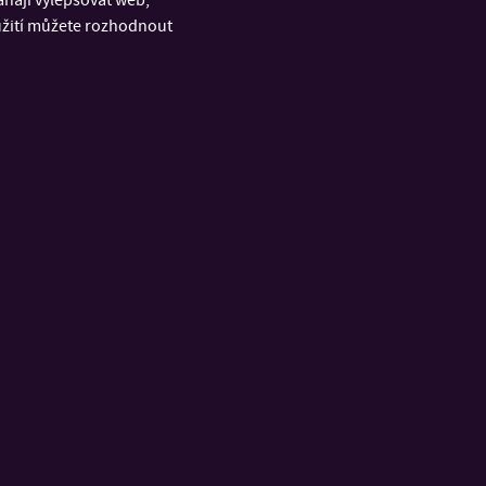
 Celý článek
oužití můžete rozhodnout
RYCHLÉ ODKAZY
á
Úřední deska
u a
E-mail UTB
Portál IS/STAG
ích
Nastavení Wi-Fi eduroam
Erasmus+
nformatiky
LMS Moodle
tudií
Telefonní seznam UTB
izového