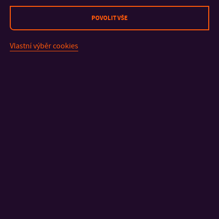
všechno živé. Vynořující se z temnoty, její obrazy odhalují
intimní, avšak univerzální formy, naznačující hluboké vzorce,
POVOLIT VŠE
které spojují život napříč měřítky a druhy.
Vlastní výběr cookies
Přidejte se také k
události na Facebooku
.
KONTAKT