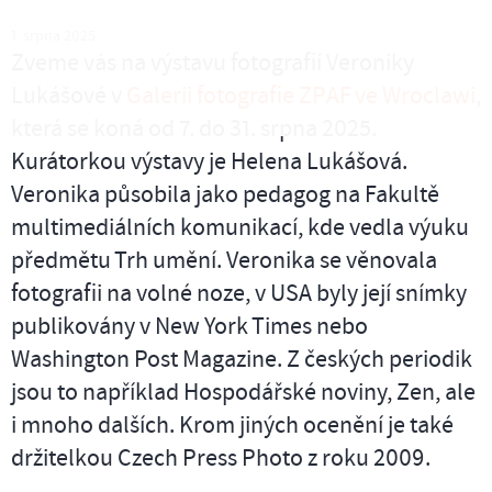
1. srpna 2025
Zveme vás na výstavu fotografií Veroniky
Lukášové v
Galerii fotografie ZPAF ve Wroclawi
,
která se koná od 7. do 31. srpna 2025.
Kurátorkou výstavy je Helena Lukášová.
Veronika působila jako pedagog na Fakultě
multimediálních komunikací, kde vedla výuku
předmětu Trh umění. Veronika se věnovala
fotografii na volné noze, v USA byly její snímky
publikovány v New York Times nebo
Washington Post Magazine. Z českých periodik
jsou to například Hospodářské noviny, Zen, ale
i mnoho dalších. Krom jiných ocenění je také
držitelkou Czech Press Photo z roku 2009.