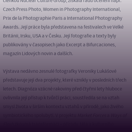
členkou Nuclear Culture Group, získala řadu ocenění např.
Czech Press Photo, Women in Photography International,
Prix de la Photographie Paris a International Photography
Awards. Její práce byla představena na festivalech ve Velké
Británii, Irsku, USA a v Česku. Její fotografie a texty byly
publikovány v časopisech jako Excerpt a Bifurcaciones,
magazín Lidových novin a dalších.
Výstava nedávno zesnulé fotografky Veroniky Lukášové
představuje její dva projekty, které vznikly v posledních třech
letech. Diagnóza vzácné rakoviny před čtyřmi lety hluboce
ovlivnila její přístup k tvůrčí práci, soustředila se na vztah
smysl života v širším kontextu vztahů v přírodě, jako živého
symbiotického spolubytí. V projektu
Market Forces
a
Ways of
Flesh
zkoumá transformaci – přírody, těla a kulturního