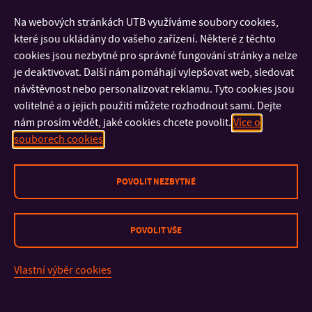
zaměstnance, absolventy a přátele FMK!
Na webových stránkách UTB využíváme soubory cookies,
které jsou ukládány do vašeho zařízení. Některé z těchto
cookies jsou nezbytné pro správné fungování stránky a nelze
je deaktivovat. Další nám pomáhají vylepšovat web, sledovat
návštěvnost nebo personalizovat reklamu. Tyto cookies jsou
KONTAKT
volitelné a o jejich použití můžete rozhodnout sami. Dejte
nám prosím vědět, jaké cookies chcete povolit.
Více o
DŮLEŽITÉ INFORMACE
souborech cookies
FAKULTY A SOUČÁSTI
POVOLIT NEZBYTNÉ
RYCHLÉ ODKAZY
POVOLIT VŠE
Vlastní výběr cookies
Mapa stránek