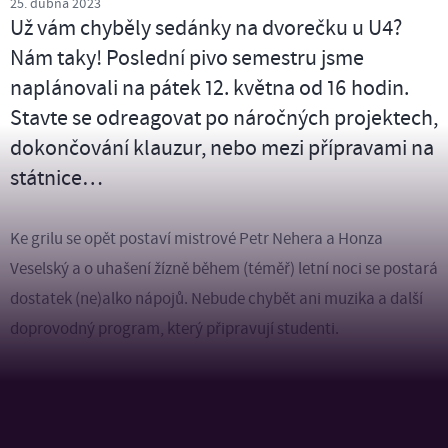
25. dubna 2023
Už vám chyběly sedánky na dvorečku u U4?
Nám taky! Poslední pivo semestru jsme
naplánovali na pátek 12. května od 16 hodin.
Stavte se odreagovat po náročných projektech,
dokončování klauzur, nebo mezi přípravami na
státnice…
Ke grilu se opět postaví mistrové Petr Nehera a Honza
Veselský a o uhašení žízně během (téměř) letní noci se postará
dostatek (ne)alko nápojů. Nebude chybět ani muzika a další
doprovodný program, který připravují studenti.
Nezapomeňte se
registrovat
, ať víme, na kolik strávníků se
máme připravit. Těšíme se na všechny studenty,