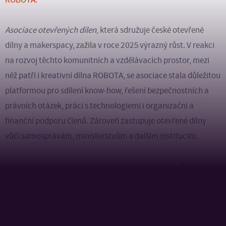
Asociace otevřených dílen
, která sdružuje české otevřené
dílny a makerspacy, zažila v roce 2025 výrazný růst. V reakci
na rozvoj těchto komunitních a vzdělávacích prostor, mezi
něž patří i kreativní dílna ROBOTA, se asociace stala důležitou
platformou pro sdílení know-how, řešení bezpečnostních a
právních otázek, práci s technologiemi i organizační a
finanční podporu členů. Zároveň zastupuje otevřené dílny
vůči samosprávám, ministerstvům a dalším institucím.
Asociace vznikla v roce 2022 a do roku 2024 měla tři
zakládající členy. Rok 2025 však znamenal zásadní zlom – i
díky celosvětové konferenci
FAB 2025
, kterou pomáhala
organizovat, došlo k nárůstu členské základny na