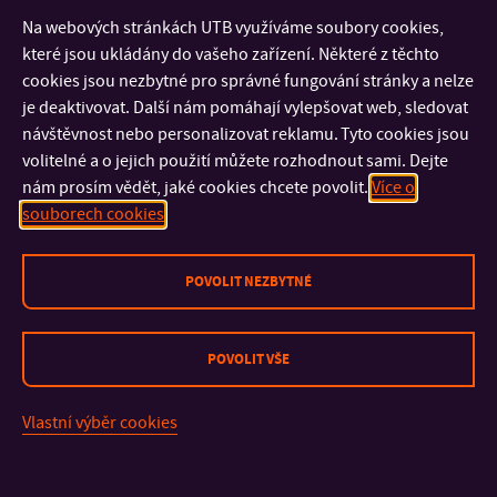
šestadvacet dílen. Asociace se také podílela na pořádání
Na webových stránkách UTB využíváme soubory cookies,
konference
Fórum tvorby a inovací
a stala se klíčovým
které jsou ukládány do vašeho zařízení. Některé z těchto
partnerem Ministerstva kultury při mapování řemesel v ČR.
cookies jsou nezbytné pro správné fungování stránky a nelze
je deaktivovat. Další nám pomáhají vylepšovat web, sledovat
návštěvnost nebo personalizovat reklamu. Tyto cookies jsou
Ve svém vyjádření Jitka Honsová doplňuje: „Přála bych si, aby
volitelné a o jejich použití můžete rozhodnout sami. Dejte
otevřené dílny byly vnímány jako služba veřejnosti, která má
nám prosím vědět, jaké cookies chcete povolit.
Více o
velký potenciál stmelovat komunitu, rozvíjet kreativní
souborech cookies
myšlení, sloužit jako vzdělávací centrum i prostor pro opravy
/ recyklaci / upcyklaci a inkubátor nových nápadů.“
POVOLIT NEZBYTNÉ
POVOLIT VŠE
KONTAKT
Vlastní výběr cookies
DŮLEŽITÉ INFORMACE